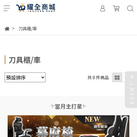
刀具櫃/車
刀具櫃/車
共 0 件商品
EVENT
✨
✨
當月主打星