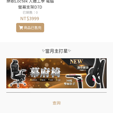
樂歌Loctek 人體工學 電腦
螢幕支架D7D
已銷售：0
NT$3999
商品已售完
✨
✨
當月主打星
查詢