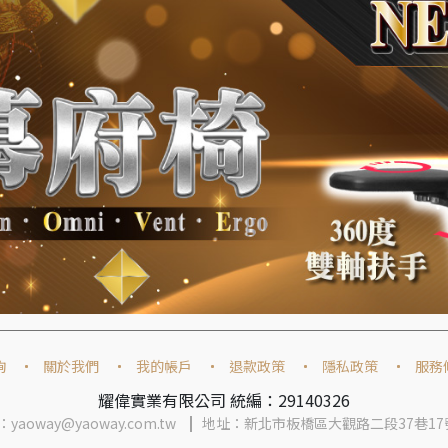
詢
關於我們
我的帳戶
退款政策
隱私政策
服務
耀偉實業有限公司 統編：29140326
yaoway@yaoway.com.tw
地址：新北市板橋區大觀路二段37巷17