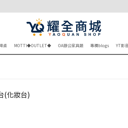
降桌
MOTTI◆OUTLET◆
OA辦公家具類
專欄blogs
YT影
台(化妝台)