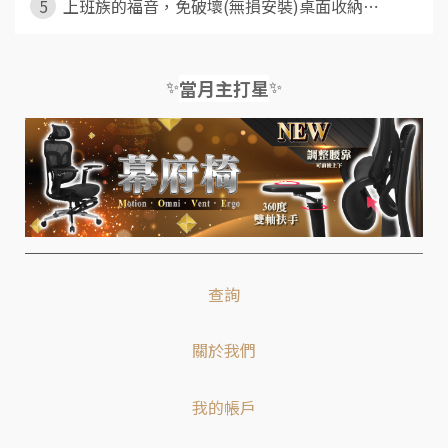
5
上班族的福音，免破壞(無損安裝)桌面收納⋯
✨
✨
當月主打星
查詢
關於我們
我的帳戶