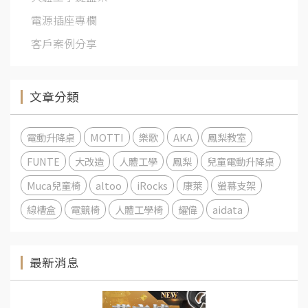
電源插座專欄
客戶案例分享
文章分類
電動升降桌
MOTTI
樂歌
AKA
鳳梨教室
FUNTE
大改造
人體工學
鳳梨
兒童電動升降桌
Muca兒童椅
altoo
iRocks
康萊
螢幕支架
線槽盒
電競椅
人體工學椅
耀偉
aidata
最新消息