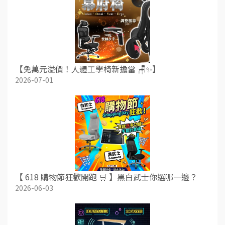
【免萬元溢價！人體工學椅新擔當 🪑✨】
2026-07-01
【 618 購物節狂歡開跑 🛒 】黑白武士你選哪一邊？
2026-06-03