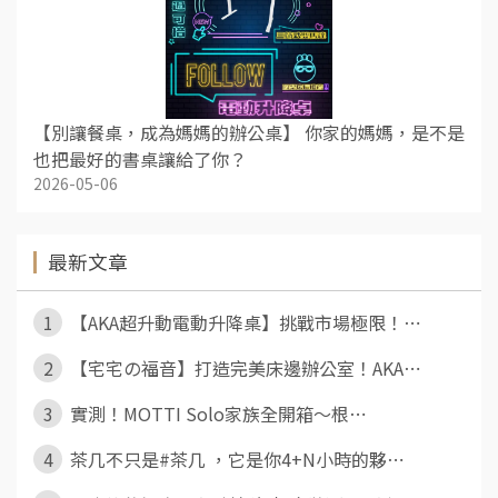
【別讓餐桌，成為媽媽的辦公桌】 你家的媽媽，是不是
也把最好的書桌讓給了你？
2026-05-06
最新文章
1
【AKA超升動電動升降桌】挑戰市場極限！⋯
2
【宅宅の福音】打造完美床邊辦公室！AKA⋯
3
實測！MOTTI Solo家族全開箱～根⋯
4
茶几不只是#茶几 ，它是你4+N小時的夥⋯