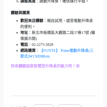
調整高度
：啟動升降桌，確保運行平穩。
體驗與購買
歡迎來店體驗
：親自試用，感受電動升降桌
的便利。
地址
：新北市板橋區大觀路二段37巷17號 (耀
偉展示間)
電話
：02-2275-5828
網路購買
：
【FUNTE】 Prime電動升降桌(三
節式)W150D80cm
快來體驗這款智慧型升降桌的魅力吧！😎