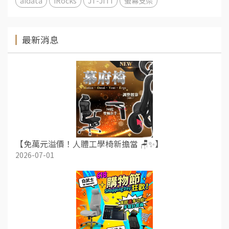
aidata
iRocks
JT-JITI
螢幕支架
最新消息
【免萬元溢價！人體工學椅新擔當 🪑✨】
2026-07-01