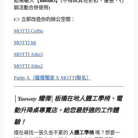
結帳輸入【
motti85
】(不得與其他折扣、優惠、行
銷活動合併使用)
👉 立即改造你的辦公空間：
MOTTI Ceffio
MOTTI Itti
MOTTI Altto3
MOTTI Altto2
Parity A（耀偉獨家 X MOTTI聯名）
│Yaoway 耀偉│板橋在地人體工學椅、電
動升降桌專賣店，給您最舒適的工作體
驗！
還在尋找一張久坐不累的
人體工學椅
嗎？想要一