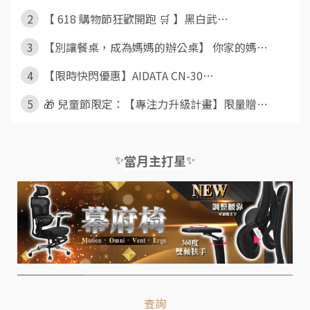
2
【 618 購物節狂歡開跑 🛒 】黑白武⋯
3
【別讓餐桌，成為媽媽的辦公桌】 你家的媽⋯
4
【限時快閃優惠】AIDATA CN-30⋯
5
🎁 兒童節限定：【專注力升級計畫】限量贈⋯
✨
✨
當月主打星
查詢