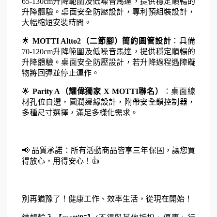
65-130cm升降範圍及低噪音馬達，提供穩定順暢的
升降體驗。桌面安全防壓設計，專利預組裝設計，
大幅縮短安裝時間。 
🌟 
MOTTI Altto2（二節腳）簡約圓管設計
：具備
70-120cm升降範圍及低噪音馬達，提供穩定順暢的
升降體驗。桌面安全防壓設計，若升降過程遇障礙
物將回彈並停止運作。
🌟 
Parity A（耀偉獨家 X MOTTI聯名）
：桌面線
材孔位自選，圓潤邊緣設計，附帶安全鎖控制器，
多種尺寸選擇，滿足多樣化需求。
📢 品質承諾：所有活動商品皆享三年保固，讓您買
得放心，用得安心！👍
別再猶豫了！健康工作、效率生活，從現在開始！ 