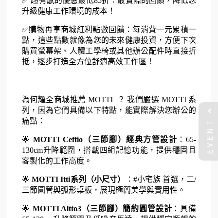
✅ 超有感的優惠最低85折：最實際的回饋，降低您
升級健康工作環境的成本！ 
✅購物再享商城紅利點數回饋：每消費一元累積一
點，這些點數就像為您的未來健康投資，方便下次
購買螢幕架、人體工學椅或其他辦公配件時直接折
抵，逐步打造全方位舒適高效工作區！
為何耀全商城推薦 MOTTI  ？ 我們嚴選 MOTTI 系
列，因為它們具備以下特點，能實際解決您辦公的
EVENT
痛點：
🌟 
MOTTI Ceffio（三節腳）經典方管設計
：65-
130cm升降範圍，搭載四組記憶功能，提供穩固且
客製化的工作高度。 
🌟 
MOTTI Itti系列（小尺寸）
：#小宅族 首選，二/
三節圓管與弧形桌板，展現極簡美學與實用性。 
🌟 
MOTTI Altto3（三節腳）簡約圓管設計
：具備