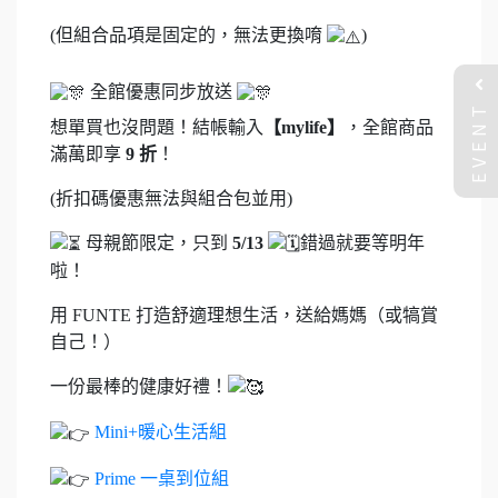
(但組合品項是固定的，無法更換唷
)
全館優惠同步放送
EVENT
想單買也沒問題！結帳輸入
【mylife】
，全館商品
滿萬即享
9 折
！
(折扣碼優惠無法與組合包並用)
母親節限定，只到
5/13
錯過就要等明年
啦！
用 FUNTE 打造舒適理想生活，送給媽媽（或犒賞
自己！）
一份最棒的健康好禮！
Mini+暖心生活組
Prime 一桌到位組