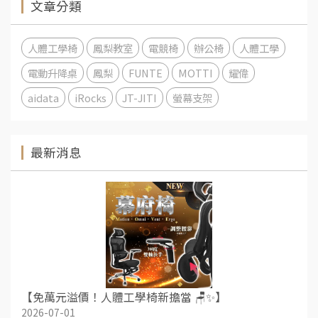
文章分類
人體工學椅
鳳梨教室
電競椅
辦公椅
人體工學
電動升降桌
鳳梨
FUNTE
MOTTI
耀偉
aidata
iRocks
JT-JITI
螢幕支架
最新消息
【免萬元溢價！人體工學椅新擔當 🪑✨】
2026-07-01