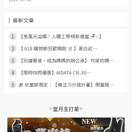
最新文章
1
【免萬元溢價！人體工學椅新擔當 🪑✨】
2
【 618 購物節狂歡開跑 🛒 】黑白武⋯
3
【別讓餐桌，成為媽媽的辦公桌】 你家的媽⋯
4
【限時快閃優惠】AIDATA CN-30⋯
5
🎁 兒童節限定：【專注力升級計畫】限量贈⋯
✨
✨
當月主打星