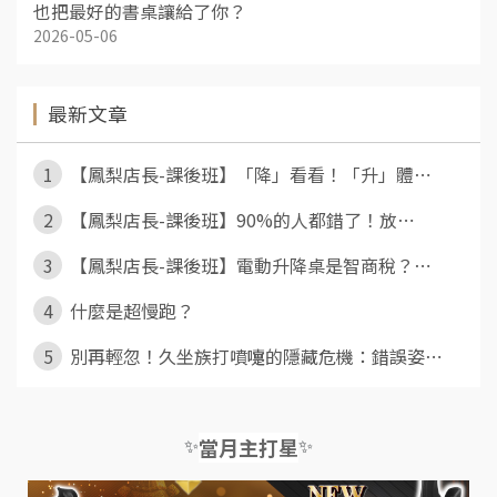
也把最好的書桌讓給了你？
2026-05-06
最新文章
1
【鳳梨店長-課後班】「降」看看！「升」體⋯
2
【鳳梨店長-課後班】90%的人都錯了！放⋯
3
【鳳梨店長-課後班】電動升降桌是智商稅？⋯
4
什麼是超慢跑？
5
別再輕忽！久坐族打噴嚏的隱藏危機：錯誤姿⋯
✨
✨
當月主打星