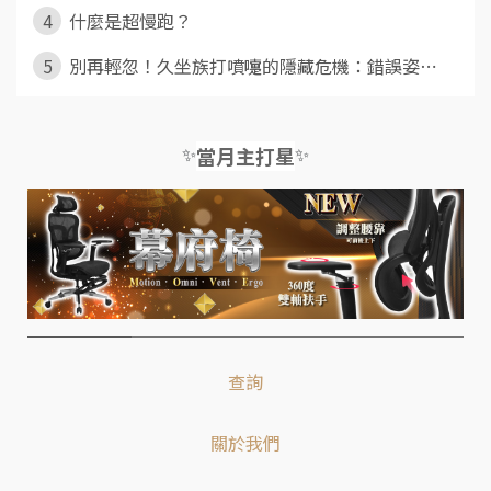
4
什麼是超慢跑？
5
別再輕忽！久坐族打噴嚏的隱藏危機：錯誤姿⋯
✨
✨
當月主打星
查詢
關於我們