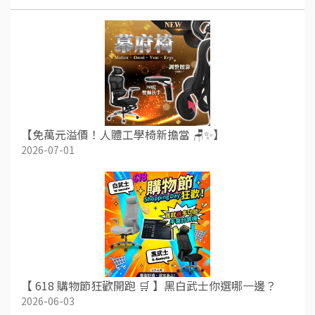
【免萬元溢價！人體工學椅新擔當 🪑✨】
2026-07-01
【 618 購物節狂歡開跑 🛒 】黑白武士你選哪一邊？
2026-06-03