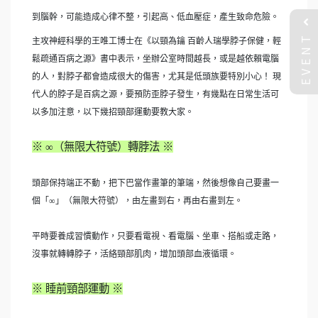
到腦幹，可能造成心律不整，引起高、低血壓症，產生致命危險。
EVENT
主攻神經科學的王唯工博士在《以頸為鑰 百齡人瑞學脖子保健，輕
鬆疏通百病之源》書中表示，坐辦公室時間越長，或是越依賴電腦
的人，對脖子都會造成很大的傷害，尤其是低頭族要特別小心！ 現
代人的脖子是百病之源，要預防歪脖子發生，有幾點在日常生活可
以多加注意，以下幾招頸部運動要教大家。
※ ∞（無限大符號）轉脖法 ※
頭部保持端正不動，把下巴當作畫筆的筆端，然後想像自己要畫一
個「∞」（無限大符號），由左畫到右，再由右畫到左。
平時要養成習慣動作，只要看電視、看電腦、坐車、搭船或走路，
沒事就轉轉脖子，活絡頸部肌肉，增加頭部血液循環。
※ 睡前頸部運動 ※