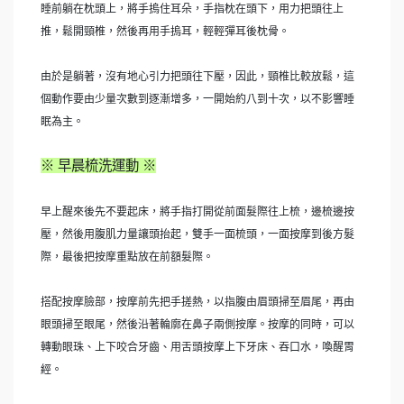
睡前躺在枕頭上，將手摀住耳朵，手指枕在頭下，用力把頭往上
推，鬆開頸椎，然後再用手摀耳，輕輕彈耳後枕骨。
由於是躺著，沒有地心引力把頭往下壓，因此，頸椎比較放鬆，這
個動作要由少量次數到逐漸增多，一開始約八到十次，以不影響睡
眠為主。
※ 早晨梳洗運動 ※
早上醒來後先不要起床，將手指打開從前面髮際往上梳，邊梳邊按
壓，然後用腹肌力量讓頭抬起，雙手一面梳頭，一面按摩到後方髮
際，最後把按摩重點放在前額髮際。
搭配按摩臉部，按摩前先把手搓熱，以指腹由眉頭掃至眉尾，再由
眼頭掃至眼尾，然後沿著輪廓在鼻子兩側按摩。按摩的同時，可以
轉動眼珠、上下咬合牙齒、用舌頭按摩上下牙床、吞口水，喚醒胃
經。