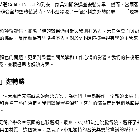
Goldie Desk-L的到來。家具如期送達並安裝完畢。然而，當兩
桌真正融入辦公室的整體裝潢時，V小姐發現了一個意料之外的問題——「現
時謹慎評估，實際呈現的效果仍可能與預期有落差。米白色桌面與
的協調，反而顯得有些格格不入。對於V小姐這樣重視美學的主管來
顏色的問題，更是對整體空間美學和工作心情的影響。我們的售後
憂，並積極思考解決方案。
」逆轉勝
一個大膽而充滿誠意的解決方案：為她們「重新製作」全新的桌板！
和專業工藝的決定。我們耀偉實業深知，客戶的滿意度是我們品牌
。
更符合辦公室氛圍的色彩選項。最終，V小姐決定跳脫傳統，選擇了
桌面材質。這個選擇，展現了V小姐獨特的審美與勇於嘗試的精神。