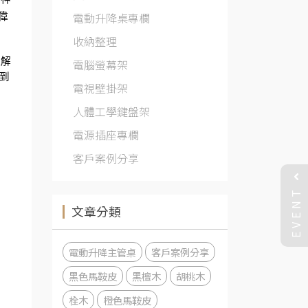
電動升降桌專欄
偉
收納整理
理解
電腦螢幕架
到
電視壁掛架
人體工學鍵盤架
電源插座專欄
客戶案例分享
EVENT
文章分類
電動升降主管桌
客戶案例分享
黑色馬鞍皮
黑檀木
胡桃木
栓木
橙色馬鞍皮