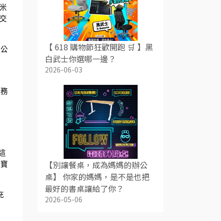
張米
場交
【 618 購物節狂歡開跑 🛒 】黑
辦公
白武士你選哪一邊？
2026-06-03
服務
這
【別讓餐桌，成為媽媽的辦公
最寶
桌】 你家的媽媽，是不是也把
最好的書桌讓給了你？
充
2026-05-06