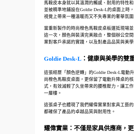
馬鞍皮本身就以其溫潤的觸感、耐用的特性和
並被精準地鋪設在Goldie Desk-L的
視覺上帶來一種溫暖而又不失專業的奢華氛圍
當重新製作的時尚橙色馬鞍皮桌板運抵現場並
這一次，顏色與裝潢完美融合，整個辦公空間
業對客戶承諾的實踐，以及對產品品質與美學
Goldie Desk-L
：健康與美學的雙
這張經歷「顏色逆轉」的Goldie Desk
尚橙色馬鞍皮桌面，更保留了電動升降桌的核
式，有效減輕了久坐帶來的腰椎壓力，讓工作
一層樓。
這張桌子也體現了我們耀偉實業對家具工藝的
都確保了產品的卓越品質與耐用性。
耀偉實業：不僅是家具供應商，更