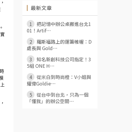
色，
最新文章
在
1
把記憶中辦公桌搬進台北1
。
01！Artif⋯
偉實
2
羅斯福路上的運籌帷幄：D
處長與 Gold⋯
3
知名新創科技公司指定！3
5組 ONE H⋯
的時
4
從米白到時尚橙：V小姐與
模
耀偉Goldie⋯
更上
5
從台中到台北，只為一個
「懂我」的辦公空間⋯
術，