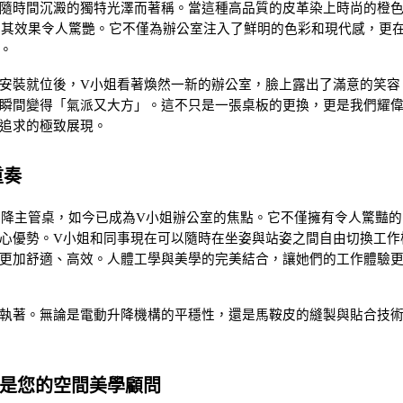
隨時間沉澱的獨特光澤而著稱。當這種高品質的皮革染上時尚的橙
桌面上時，其效果令人驚艷。它不僅為辦公室注入了鮮明的色彩和現代感，更
。
安裝就位後，V小姐看著煥然一新的辦公室，臉上露出了滿意的笑容
瞬間變得「氣派又大方」。這不只是一張桌板的更換，更是我們耀
追求的極致展現。
重奏
-L電動升降主管桌，如今已成為V小姐辦公室的焦點。它不僅擁有令人驚豔
心優勢。V小姐和同事現在可以隨時在坐姿與站姿之間自由切換工作
更加舒適、高效。人體工學與美學的完美結合，讓她們的工作體驗
執著。無論是電動升降機構的平穩性，還是馬鞍皮的縫製與貼合技
是您的空間美學顧問