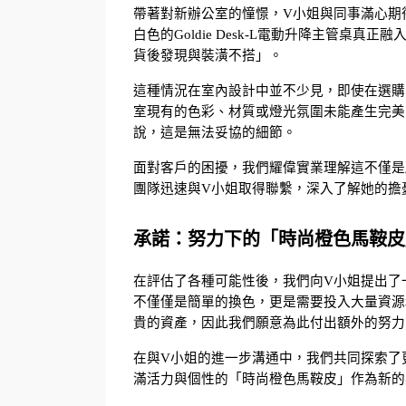
帶著對新辦公室的憧憬，V小姐與同事滿心期待著
白色的Goldie Desk-L電動升降主管
貨後發現與裝潢不搭」。
這種情況在室內設計中並不少見，即使在選購
室現有的色彩、材質或燈光氛圍未能產生完美
說，這是無法妥協的細節。
面對客戶的困擾，我們耀偉實業理解這不僅是
團隊迅速與V小姐取得聯繫，深入了解她的擔
承諾：努力下的「時尚橙色馬鞍皮
在評估了各種可能性後，我們向V小姐提出了
不僅僅是簡單的換色，更是需要投入大量資源
貴的資產，因此我們願意為此付出額外的努力
在與V小姐的進一步溝通中，我們共同探索了
滿活力與個性的「時尚橙色馬鞍皮」作為新的