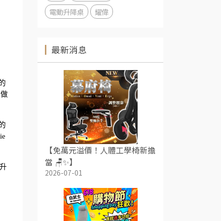
電動升降桌
耀偉
最新消息
的
能做
的
 
【免萬元溢價！人體工學椅新擔
當 🪑✨】
動升
2026-07-01