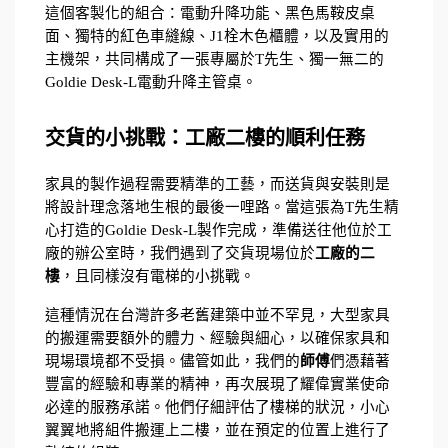
這個客製化的組合：電動升降功能、黑色馬鞍皮桌
面、獨特的紅色車縫線、J1栓木色櫃體，以及實用的
主機架，共同構成了一張專屬於T先生、獨一無二的
Goldie Desk-L電動升降主管桌。
交貨的小挑戰：工廠二樓的順利任務
家具的製作過程需要精準的工藝，而送貨與安裝則是
將設計理念落地生根的最後一哩路。當這張為T先生精
心打造的Goldie Desk-L製作完成，準備送往他位於工
廠的辦公室時，我們遇到了交貨現場位於
工廠的二
樓
，且同樣沒有電梯的小挑戰。
這種情況在台灣許多老舊建築中並不罕見，大型家具
的搬運需要額外的體力、經驗與細心，以確保家具和
現場環境都不受損。儘管如此，我們的
師傅
們憑藉著
豐富的經驗和專業的精神，再次展現了耀偉實業使命
必達的服務承諾。他們仔細評估了樓梯的狀況，小心
翼翼地將組件搬運上二樓，並在預定的位置上進行了