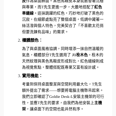
皮
作為桌面飾面。黑色馬鞍皮本身就散發著沉穩
與專業，而T先生更進一步，大膽地搭配了
紅色
車縫線
。這抹跳躍的紅色，巧妙地打破了黑色的
沉寂，在細節處點亮了整個桌面，低調中藏著一
絲活潑與個人特色，完美契合了「不喜歡太花俏
但要洗鍊有品味」的需求。
櫃體顏色：
為了與桌面風格協調，同時增添一抹自然溫暖的
氣息，櫃體部分T先生選用了 
J1栓木色
。栓木的
天然紋理與黑色馬鞍皮形成對比，紅色縫線則成
為視覺焦點，整體搭配既專業又富有設計感。
實用機能：
考量到保持桌面整潔與空間利用最大化，T先生
額外提出了需求——想要將電腦主機懸吊起來。
我們立即確認了Goldie Desk-L安裝主機架的可行
性，並應T先生的要求，由我們為他安裝上
主機
架
，讓桌面下的空間也能井然有序。