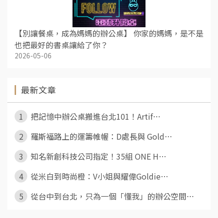
【別讓餐桌，成為媽媽的辦公桌】 你家的媽媽，是不是
也把最好的書桌讓給了你？
2026-05-06
最新文章
1
把記憶中辦公桌搬進台北101！Artif⋯
2
羅斯福路上的運籌帷幄：D處長與 Gold⋯
3
知名新創科技公司指定！35組 ONE H⋯
4
從米白到時尚橙：V小姐與耀偉Goldie⋯
5
從台中到台北，只為一個「懂我」的辦公空間⋯