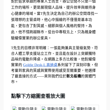
對於追求卓越的專業人士而言，辦公空間不只是一個
工作的場所，更是展現個人品味、提升效率與維持身
心健康的場域。當T先生決定為自己的辦公空間尋找一
張理想的主管桌時，他心中描繪的不僅僅是基本功
能，更包含了對質感、細節與個人風格的堅持。為
此，他不惜跨越縣市，從台中專程北上，只為親身體
驗耀偉實業的辦公家具。
T先生的目標非常明確：一張能夠兼具主管級氣勢、符
合人體工學支援站立工作、並且能在設計上突顯獨特
品味的電動升降桌。在網路上多方比較後，他對耀偉
實業的 
Goldie Desk-L 高迪桌
系列留下了深刻印象，但
考量到家具的質感與實際使用感受至關重要，他選擇
了最直接的方式——來到我們位於
新北板橋
的實體門
市。
點擊下方縮圖查看放大圖