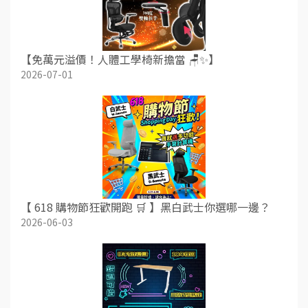
【免萬元溢價！人體工學椅新擔當 🪑✨】
2026-07-01
【 618 購物節狂歡開跑 🛒 】黑白武士你選哪一邊？
2026-06-03