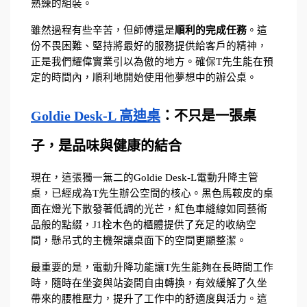
熟練的組裝。
雖然過程有些辛苦，但師傅還是
順利的完成任務
。這
份不畏困難、堅持將最好的服務提供給客戶的精神，
正是我們耀偉實業引以為傲的地方。確保T先生能在預
定的時間內，順利地開始使用他夢想中的辦公桌。
Goldie Desk-L 高迪桌
：不只是一張桌
子，是品味與健康的結合
現在，這張獨一無二的Goldie Desk-L電動升降主管
桌，已經成為T先生辦公空間的核心。黑色馬鞍皮的桌
面在燈光下散發著低調的光芒，紅色車縫線如同藝術
品般的點綴，J1栓木色的櫃體提供了充足的收納空
間，懸吊式的主機架讓桌面下的空間更顯整潔。
最重要的是，電動升降功能讓T先生能夠在長時間工作
時，隨時在坐姿與站姿間自由轉換，有效緩解了久坐
帶來的腰椎壓力，提升了工作中的舒適度與活力。這