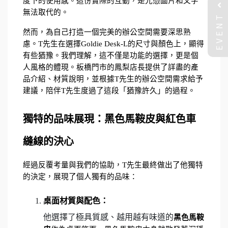
度下的使用感。這份實際的互動，是光憑圖片和文字
EVENT
無法取代的。
然而，為自己打造一個完美的辦公空間需要深思熟
慮。T先生在選擇Goldie Desk-L的尺寸與顏色上，顯得
有些猶豫。我們理解，這不僅是功能的選擇，更是個
人風格的體現。板橋門市的鳳梨店長提供了詳盡的產
品介紹、材質說明，並根據T先生的辦公空間需求給予
建議，陪伴T先生度過了這段「猶豫許久」的過程。
獨特的品味展現：黑色馬鞍皮與紅色車
縫線的決心
經過反覆考量與我們的協助，T先生最終做出了他獨特
的決定，展現了個人獨有的品味：
桌面材質與配色：
他選擇了極具質感、越用越有味道的
黑色馬鞍