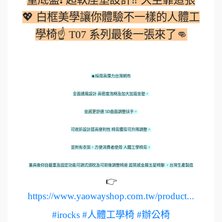
💖 白框美學讓你體驗不一樣的人體工
學椅☝ T07 系列最後一張來了👊
★採用高彈力台灣網布
全面通風設計 高密度泡棉及加大加寬坐墊，
坐感更舒適 5D曲面調整扶手，
可收折設計提高便利性 椅背腰背可升降調整，
並附有衣架，方便消費者使用 人體工學椅背，
兼具後仰自載重及固定功能可調式頭枕及可前後調整椅座 超質感金屬五星椅腳 ，台灣生產製造
👉
https://www.yaowayshop.com.tw/product...
#irocks
#人體工學椅
#辦公椅