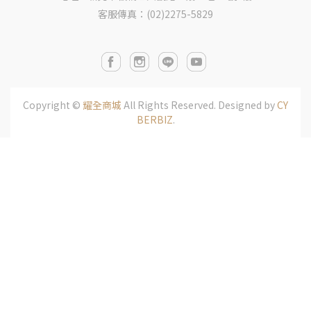
客服傳真：(02)2275-5829
Copyright ©
耀全商城
All Rights Reserved.
Designed by
CY
BERBIZ
.