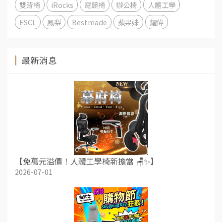
雙背椅
iRocks
電競椅
辦公椅
人體工學
ESCL
鳳梨
Bestmade
蘋果妹
耀偉
最新消息
【免萬元溢價！人體工學椅新擔當 🪑✨】
2026-07-01