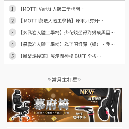
1
【MOTTI Vertti 人體工學椅開⋯
2
【 MOTTI莫敵人體工學椅】原本只有升⋯
3
【玄武岩人體工學椅】少花錢坐得到幾成黑雲⋯
4
【黑雲岩人體工學椅】為了開鋼彈（誤），我⋯
5
【鳳梨課後班】展示間神椅 BUFF 全拔⋯
✨
✨
當月主打星