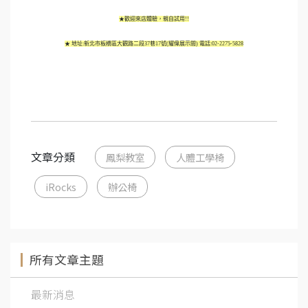
★歡迎來店體驗，親自試用!!
★ 地址:新北市板橋區大觀路二段37巷17號(耀偉展示間) 電話:02-2275-5828
文章分類
鳳梨教室
人體工學椅
iRocks
辦公椅
所有文章主題
最新消息