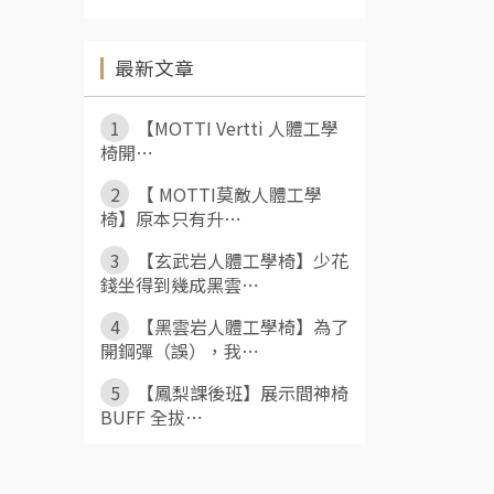
最新文章
1
【MOTTI Vertti 人體工學
椅開⋯
2
【 MOTTI莫敵人體工學
椅】原本只有升⋯
3
【玄武岩人體工學椅】少花
錢坐得到幾成黑雲⋯
4
【黑雲岩人體工學椅】為了
開鋼彈（誤），我⋯
5
【鳳梨課後班】展示間神椅
BUFF 全拔⋯