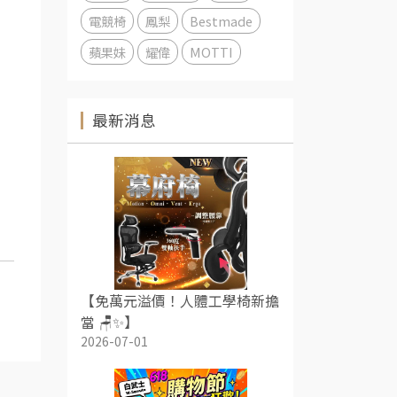
電競椅
鳳梨
Bestmade
蘋果妹
耀偉
MOTTI
最新消息
【免萬元溢價！人體工學椅新擔
當 🪑✨】
2026-07-01