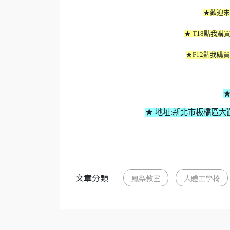
★歡迎來
★ T18點我購買
★F12點我購買
★ 地址:新北市板橋區大觀路二
文章分類
鳳梨教室
人體工學椅