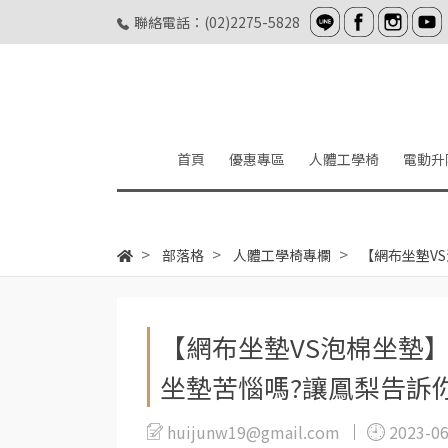
聯絡電話：(02)2275-5828
首頁
優惠專區
人體工學椅
電動升
部落格
人體工學椅專欄
【網布坐墊VS
【網布坐墊VS泡棉坐墊】T
坐墊苦惱嗎?讓鳳梨告訴你
huijunw19@gmail.com
2023-0