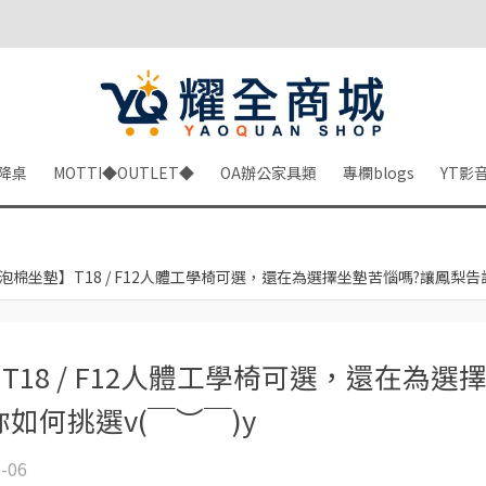
降桌
MOTTI◆OUTLET◆
OA辦公家具類
專欄blogs
YT影
泡棉坐墊】T18 / F12人體工學椅可選，還在為選擇坐墊苦惱嗎?讓鳳梨告
18 / F12人體工學椅可選，還在為選
如何挑選v(￣︶￣)y
6-06