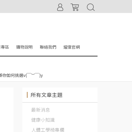
音專區
購物說明
聯絡我們
耀偉官網
訴你如何挑選v(￣︶￣)y
所有文章主題
擇
最新消息
健康小知識
人體工學椅專欄